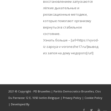
восстановлением запускаются
лёгкие дыхательные и
релаксационные методики,
которые помогают организму
вернуться в стабильное
состояние.
Узнать больше – [url=https://vyvod-
iz-zapoya-v-voronezhe17.ru/]вывод
из запоя на дому недорого[/url]
2021 © Copyright -
PD Bruxelles
| Partito Democratico Bruxelles, Clos
Du Parnasse 12 E, 1050 Ixelles Belgique |
Privacy Policy
|
Cookie Policy
|
Developed By