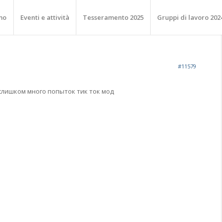
mo
Eventi e attività
Tesseramento 2025
Gruppi di lavoro 202
#11579
слишком много попыток тик ток мод