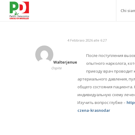
Chi sia
4 Febbraio 2026 alle 6:27
После поступления вызо
Walterjenue
опытного нарколога, кот
Ospite
приезду врач проводит
артериального давления, пул
общего состояния пациента.
индивидуальную схему лечен
Изучить вопрос глубже –
htt
czena-krasnodar