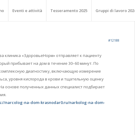
mo
Eventi e attività
Tesseramento 2025
Gruppi di lavoro 202
#12188
ва клиника «ЗдоровьеНорм» отправляет к пациенту
орый прибывает на дом в течение 30–60 минут. По
 комплексную диагностику, включающую измерение
ьса, уровня кислорода в крови и тщательную оценку
 На основе полученных данных специалист подбирает
ия.
ps://narcolog-na-dom-krasnodar0.ru/narkolog-na-dom-