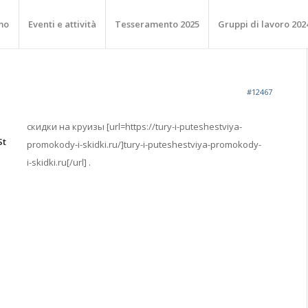
mo
Eventi e attività
Tesseramento 2025
Gruppi di lavoro 202
#12467
скидки на круизы [url=https://tury-i-puteshestviya-
St
promokody-i-skidki.ru/]tury-i-puteshestviya-promokody-
i-skidki.ru[/url] .