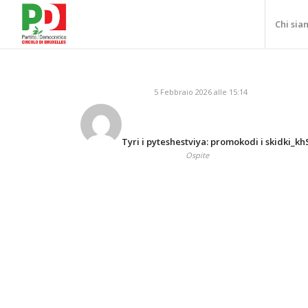
Chi sia
5 Febbraio 2026 alle 15:14
Tyri i pyteshestviya: promokodi i skidki_kh
Ospite