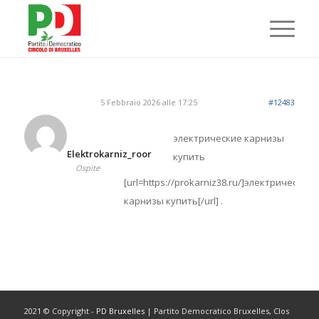
5 Febbraio 2026 alle 17:25
#12483
электрические карнизы
Elektrokarniz_roor
купить
Ospite
[url=https://prokarniz38.ru/]электрические
карнизы купить[/url] .
2021 © Copyright -
PD Bruxelles
| Partito Democratico Bruxelles, Clos