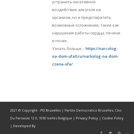
устранить негативное
воздействие алкоголя на
организм, но и предотвратить
возможные осложнения, такие как
нарушения работы сердца, печени
и почек.
Узнать больше –
https://narcolog-
na-dom-ufa0.ru/narkolog-na-dom-
czena-ufa/
2021 © Copyright -
PD Bruxelles
| Partito Democratico Bruxelles, Clos
Du Parnasse 12 E, 1050 Ixelles Belgique |
Privacy Policy
|
Cookie Policy
|
Developed By