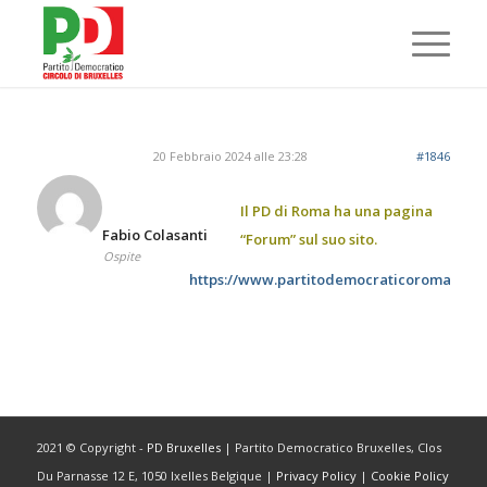
20 Febbraio 2024 alle 23:28
#1846
Il PD di Roma ha una pagina
Fabio Colasanti
“Forum” sul suo sito.
Ospite
https://www.partitodemocraticoroma.it/f
2021 © Copyright -
PD Bruxelles
| Partito Democratico Bruxelles, Clos
Du Parnasse 12 E, 1050 Ixelles Belgique |
Privacy Policy
|
Cookie Policy