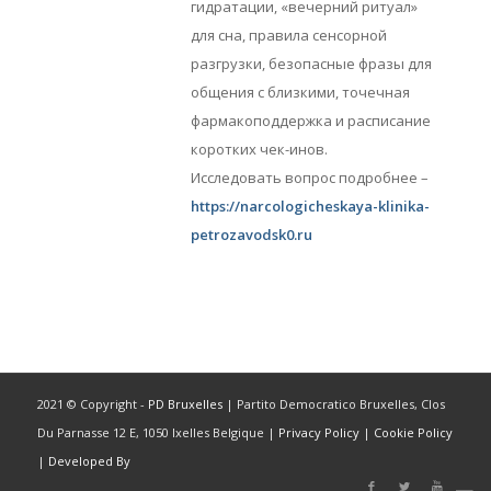
гидратации, «вечерний ритуал»
для сна, правила сенсорной
разгрузки, безопасные фразы для
общения с близкими, точечная
фармакоподдержка и расписание
коротких чек-инов.
Исследовать вопрос подробнее –
https://narcologicheskaya-klinika-
petrozavodsk0.ru
2021 © Copyright -
PD Bruxelles
| Partito Democratico Bruxelles, Clos
Du Parnasse 12 E, 1050 Ixelles Belgique |
Privacy Policy
|
Cookie Policy
|
Developed By