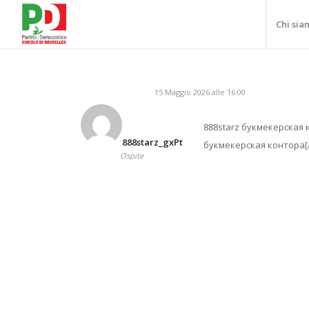
Chi sia
15 Maggio 2026 alle 16:00
888starz букмекерская к
888starz_gxPt
букмекерская контора[/u
Ospite