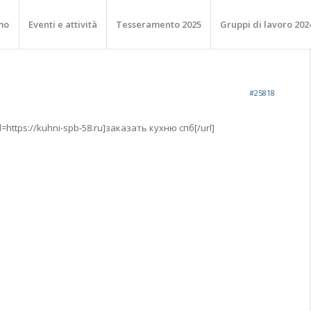
mo
Eventi e attività
Tesseramento 2025
Gruppi di lavoro 202
#25818
=https://kuhni-spb-58.ru]заказать кухню спб[/url]