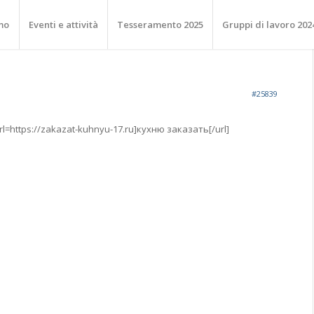
mo
Eventi e attività
Tesseramento 2025
Gruppi di lavoro 202
#25839
l=https://zakazat-kuhnyu-17.ru]кухню заказать[/url]