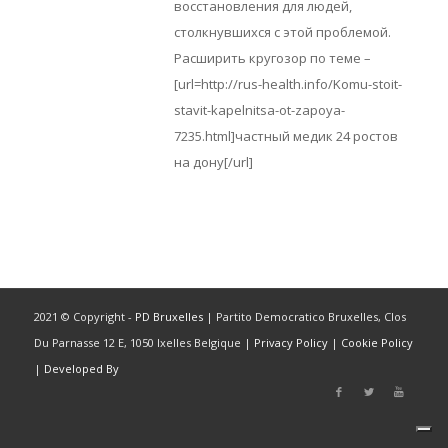
восстановления для людей,
столкнувшихся с этой проблемой.
Расширить кругозор по теме –
[url=http://rus-health.info/Komu-stoit-
stavit-kapelnitsa-ot-zapoya-
7235.html]частный медик 24 ростов
на дону[/url]
2021 © Copyright -
PD Bruxelles
| Partito Democratico Bruxelles, Clos
Du Parnasse 12 E, 1050 Ixelles Belgique |
Privacy Policy
|
Cookie Policy
|
Developed By