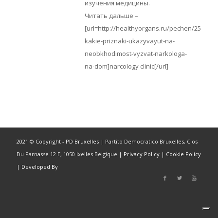
изучения медицины.
Читать дальше –
[url=http://healthyorgans.ru/pechen/25181-
kakie-priznaki-ukazyvayut-na-
neobkhodimost-vyzvat-narkologa-
na-dom]narcology clinic[/url]
2021 © Copyright -
PD Bruxelles
| Partito Democratico Bruxelles, Clos
Du Parnasse 12 E, 1050 Ixelles Belgique |
Privacy Policy
|
Cookie Policy
|
Developed By