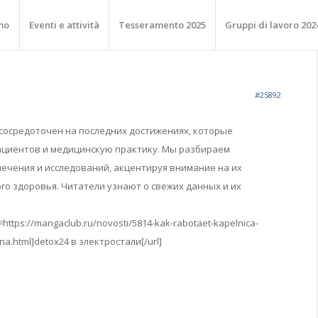
mo
Eventi e attività
Tesseramento 2025
Gruppi di lavoro 202
#25892
сосредоточен на последних достижениях, которые
ациентов и медицинскую практику. Мы разбираем
ечения и исследований, акцентируя внимание на их
го здоровья. Читатели узнают о свежих данных и их
=https://mangaclub.ru/novosti/5814-kak-rabotaet-kapelnica-
a.html]detox24 в электростали[/url]