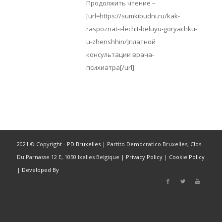
Продолжить чтение –
[url=https://sumkibudni.ru/kak-
raspoznat-i-lechit-beluyu-goryachku-
u-zhenshhin/]платной
консультации врача-
психиатра[/url]
2021 © Copyright -
PD Bruxelles
| Partito Democratico Bruxelles, Clos
Du Parnasse 12 E, 1050 Ixelles Belgique |
Privacy Policy
|
Cookie Policy
|
Developed By