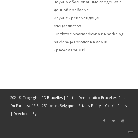
научно обоснованные сведения о
данной проблеме.
Изучить рекомендации
специалистов –
[url=https://narmedicyna.ru/narkolog-
na-dom/]нарколог на дом в
Краснодаре[/url]
2021 © Copyright -
PD Bruxelles
| Partito Democratico Bruxelles, Clos
Du Parnasse 12 E, 1050 Ixelles Belgique |
Privacy Policy
|
Cookie Policy
|
Developed By