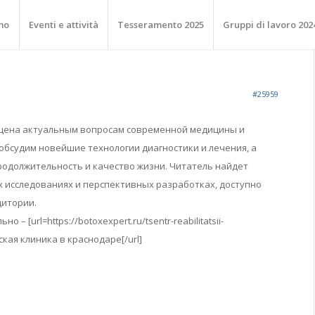
mo
Eventi e attività
Tesseramento 2025
Gruppi di lavoro 202
#25959
щена актуальным вопросам современной медицины и
обсудим новейшие технологии диагностики и лечения, а
родолжительность и качество жизни. Читатель найдет
 исследованиях и перспективных разработках, доступно
дитории.
 – [url=https://botoxexpert.ru/tsentr-reabilitatsii-
кая клиника в краснодаре[/url]