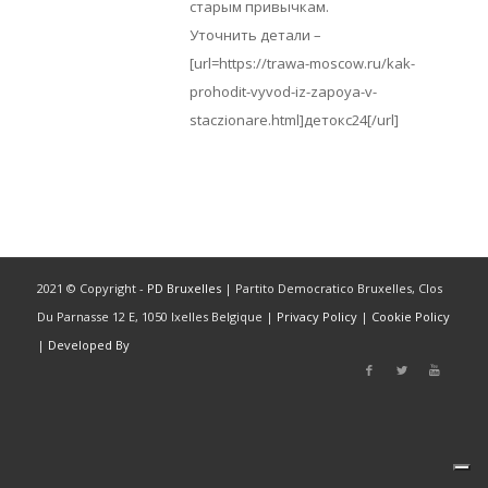
старым привычкам.
Уточнить детали –
[url=https://trawa-moscow.ru/kak-
prohodit-vyvod-iz-zapoya-v-
staczionare.html]детокс24[/url]
2021 © Copyright -
PD Bruxelles
| Partito Democratico Bruxelles, Clos
Du Parnasse 12 E, 1050 Ixelles Belgique |
Privacy Policy
|
Cookie Policy
|
Developed By