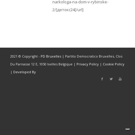
narkologa-na-dom-v-rybinske-
2/]детокс24[/url]
2021 © Copyright -
PD Bruxelles
| Partito Democratico Bruxelles, Clos
Du Parnasse 12 E, 1050 Ixelles Belgique |
Privacy Policy
|
Cookie Policy
|
Developed By