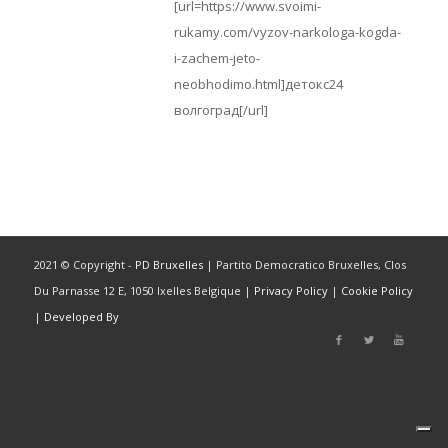
[url=https://www.svoimi-
rukamy.com/vyzov-narkologa-kogda-
i-zachem-jeto-
neobhodimo.html]детокс24
волгоград[/url]
2021 © Copyright -
PD Bruxelles
| Partito Democratico Bruxelles, Clos
Du Parnasse 12 E, 1050 Ixelles Belgique |
Privacy Policy
|
Cookie Policy
|
Developed By