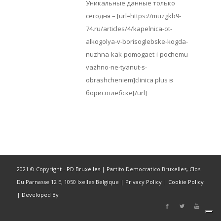
Уникальные данные только
сегодня – [url=https://muzgkb9-
74.ru/articles/4/kapelnica-ot-
alkogolya-v-borisoglebske-kogda-
nuzhna-kak-pomogaet-i-pochemu-
vazhno-ne-tyanut-s-
obrashcheniem]clinica plus в
борисоглебске[/url]
2021 © Copyright -
PD Bruxelles
| Partito Democratico Bruxelles, Clos
Du Parnasse 12 E, 1050 Ixelles Belgique |
Privacy Policy
|
Cookie Policy
|
Developed By