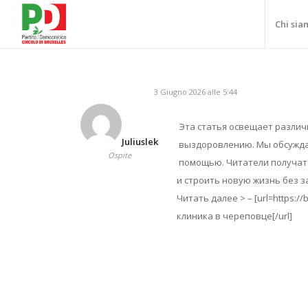
Chi sia
3 Giugno 2026 alle 5:44
Эта статья освещает различ
Juliuslek
выздоровлению. Мы обсужда
Ospite
помощью. Читатели получат 
и строить новую жизнь без з
Читать далее > – [url=https:/
клиника в череповце[/url]