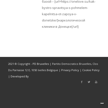
базой – [url=https://onelove.su/kak-
bystro-spravitsya-s-pohmelem-
kapelnitsa-ot-zapoya-v-
donetske/]наркологической
клиники в Донецке[/url]
2021 © Copyright -
PD Bruxelles
| Partito Democratico Bruxelles, Clos
Du Parnasse 12 E, 1050 Ixelles Belgique |
Privacy Policy
|
Cookie Policy
|
Developed By