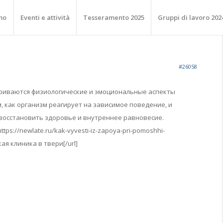
mo
Eventi e attività
Tesseramento 2025
Gruppi di lavoro 202
#26058
триваются физиологические и эмоциональные аспекты
, как организм реагирует на зависимое поведение, и
восстановить здоровье и внутреннее равновесие.
ttps://newlate.ru/kak-vyvesti-iz-zapoya-pri-pomoshhi-
ая клиника в твери[/url]