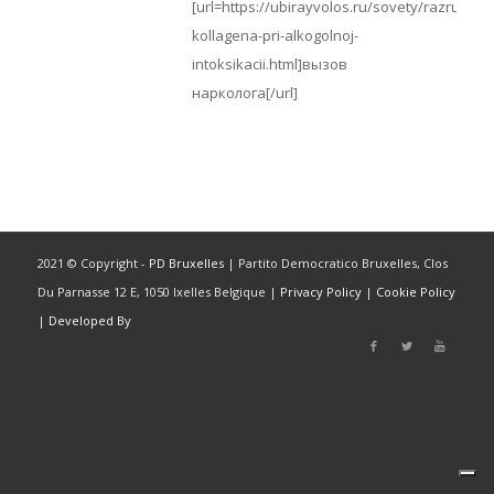
[url=https://ubirayvolos.ru/sovety/razrushen
kollagena-pri-alkogolnoj-
intoksikacii.html]вызов
нарколога[/url]
2021 © Copyright -
PD Bruxelles
| Partito Democratico Bruxelles, Clos
Du Parnasse 12 E, 1050 Ixelles Belgique |
Privacy Policy
|
Cookie Policy
|
Developed By