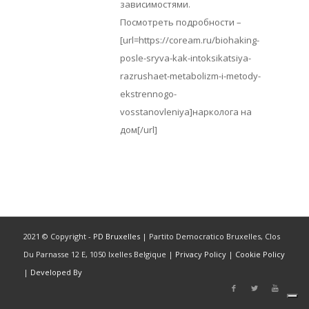
зависимостями.
Посмотреть подробности –
[url=https://coream.ru/biohaking-
posle-sryva-kak-intoksikatsiya-
razrushaet-metabolizm-i-metody-
ekstrennogo-
vosstanovleniya]нарколога на
дом[/url]
2021 © Copyright -
PD Bruxelles
| Partito Democratico Bruxelles, Clos
Du Parnasse 12 E, 1050 Ixelles Belgique |
Privacy Policy
|
Cookie Policy
|
Developed By