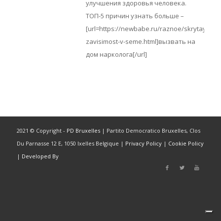
улучшения здоровья человека.
ТОП-5 причин узнать больше –
[url=https://newbabe.ru/raznoe/skrytaya-
zavisimost-v-seme.html]вызвать на
дом нарколога[/url]
2021 © Copyright -
PD Bruxelles
| Partito Democratico Bruxelles, Clos
Du Parnasse 12 E, 1050 Ixelles Belgique |
Privacy Policy
|
Cookie Policy
|
Developed By