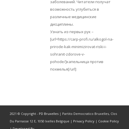
заболеваний. Читатели получат
возможность углубиться в
различные медицинские
дисциплины.
Узнать из первых рук –
[url=https://carp-profi.ru/alkogol-na-
prirode-kak-minimizirovat-riski-i-
sohranit-zdorove-v-
pohode/]капельница против
похмелья[/url]
2021 © Copyright -
PD Bruxelles
| Partito Democratico Bruxelles, Clos
Du Parnasse 12 E, 1050 Ixelles Belgique |
Privacy Policy
|
Cookie Policy
|
Developed By