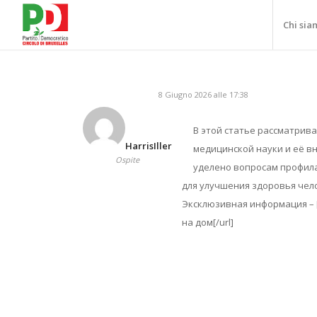
Chi sia
8 Giugno 2026 alle 17:38
В этой статье рассматрив
HarrisIller
медицинской науки и её в
Ospite
уделено вопросам профила
для улучшения здоровья чел
Эксклюзивная информация – [u
на дом[/url]