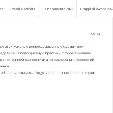
mo
Eventi e attività
Tesseramento 2025
Gruppi di lavoro 202
#26163
аются актуальные вопросы, связанные с развитием
недрением в повседневную практику. Особое внимание
ктики, ранней диагностики и использованию технологий
овека.
rl=https://acturia.ru/alkogol-v-pohode/]нарколог с выездом