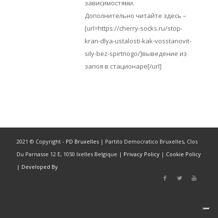
зависимостями.
Дополнительно читайте здесь –
[url=https://cherry-socks.ru/stop-
kran-dlya-ustalosti-kak-vosstanovit-
sily-bez-spirtnogo/]выведение из
запоя в стационаре[/url]
2021 © Copyright -
PD Bruxelles
| Partito Democratico Bruxelles, Clos
Du Parnasse 12 E, 1050 Ixelles Belgique |
Privacy Policy
|
Cookie Policy
|
Developed By