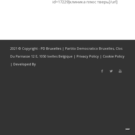
id=17229]клиника плюс тверь[/url]
2021 © Copyright -
PD Bruxelles
| Partito Democratico Bruxelles, Clos
Du Parnasse 12 E, 1050 Ixelles Belgique |
Privacy Policy
|
Cookie Policy
|
Developed By