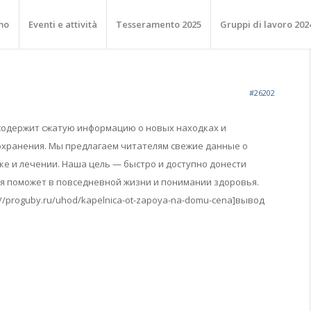
mo
Eventi e attività
Tesseramento 2025
Gruppi di lavoro 202
#26202
содержит сжатую информацию о новых находках и
охранения. Мы предлагаем читателям свежие данные о
ке и лечении. Наша цель — быстро и доступно донести
 поможет в повседневной жизни и понимании здоровья.
://proguby.ru/uhod/kapelnica-ot-zapoya-na-domu-cena]вывод