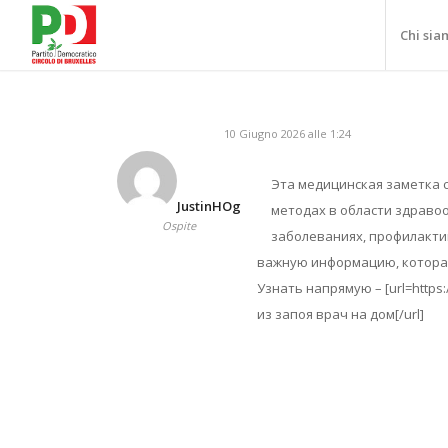
Chi sia
10 Giugno 2026 alle 1:24
Эта медицинская заметка 
JustinHOg
методах в области здраво
Ospite
заболеваниях, профилакти
важную информацию, которая
Узнать напрямую – [url=https
из запоя врач на дом[/url]