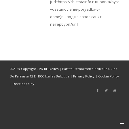
[url=https://chistotainfo.ru/uborka/bystroe-
vosstanovlenie-poryadka-v-
dome]вывод из запоя санкт
петербург[/url]
2021 © Copyright -
PD Bruxelles
| Partito Democratico Bruxelles, Clos
Du Parnasse 12 E, 1050 Ixelles Belgique |
Privacy Policy
|
Cookie Policy
|
Developed By