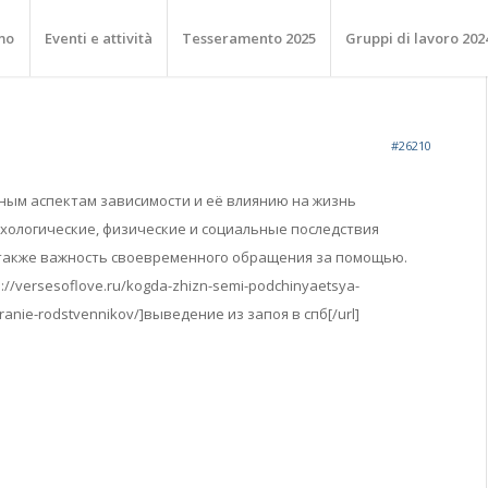
mo
Eventi e attività
Tesseramento 2025
Gruppi di lavoro 202
#26210
ным аспектам зависимости и её влиянию на жизнь
хологические, физические и социальные последствия
 также важность своевременного обращения за помощью.
://versesoflove.ru/kogda-zhizn-semi-podchinyaetsya-
ranie-rodstvennikov/]выведение из запоя в спб[/url]