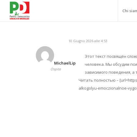
Chi sia
10 Giugno 2026 alle 4:53
Этот текст посвящён слож
MichaelLip
человека. Мы обсудим пси
Ospite
зависимого поведения, а
Читать полностью – [url=https
alkogolyu-emoczionalnoe-vygo