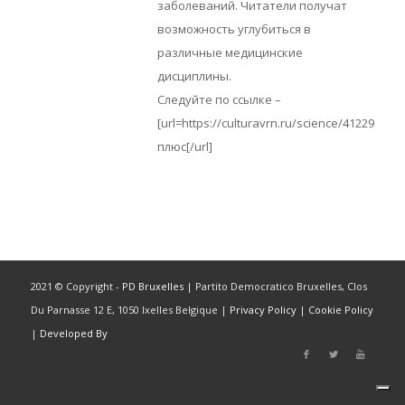
заболеваний. Читатели получат
возможность углубиться в
различные медицинские
дисциплины.
Следуйте по ссылке –
[url=https://culturavrn.ru/science/41229?]кл
плюс[/url]
2021 © Copyright -
PD Bruxelles
| Partito Democratico Bruxelles, Clos
Du Parnasse 12 E, 1050 Ixelles Belgique |
Privacy Policy
|
Cookie Policy
|
Developed By