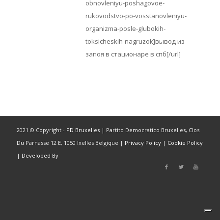
obnovleniyu-poshagovoe-
rukovodstvo-po-vosstanovleniyu-
organizma-posle-glubokih-
toksicheskih-nagruzok]вывод из
запоя в стационаре в спб[/url]
2021 © Copyright -
PD Bruxelles
| Partito Democratico Bruxelles, Clos
Du Parnasse 12 E, 1050 Ixelles Belgique |
Privacy Policy
|
Cookie Policy
|
Developed By