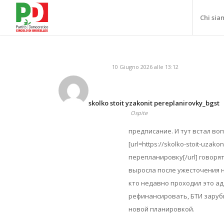
Chi sia
10 Giugno 2026 alle 13:12
skolko stoit yzakonit pereplanirovky_bgst
Ospite
предписание. И тут встал во
[url=https://skolko-stoit-uzak
перепланировку[/url] говоря
выросла после ужесточения н
кто недавно проходил это ад
рефинансировать, БТИ заруби
новой планировкой.