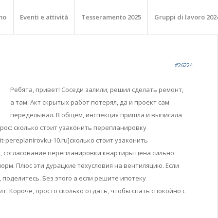
mo
Eventi e attività
Tesseramento 2025
Gruppi di lavoro 202
#26224
Ребята, привет! Соседи залили, решил сделать ремонт,
а там. Акт скрытых работ потерял, да и проект сам
переделывал. В общем, инспекция пришла и выписала
прос: сколько стоит узаконить перепланировку
onit-pereplanirovku-10.ru]сколько стоит узаконить
т, согласование перепланировки квартиры цена сильно
орм. Плюс эти дурацкие техусловия на вентиляцию. Если
, поделитесь. Без этого а если решите ипотеку
т. Короче, просто сколько отдать, чтобы спать спокойно с