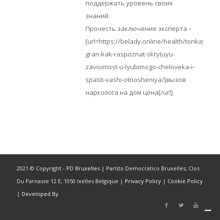
поддержать уровень своих
знаний.
Прочесть заключение эксперта –
[url=https://belady.online/health/tonkaya-
gran-kak-raspoznat-skrytuyu-
zavisimost-u-lyubimogo-cheloveka-i-
spasti-vashi-otnosheniya/]вызов
нарколога на дом цена[/url]
2021 © Copyright -
PD Bruxelles
| Partito Democratico Bruxelles, Clos
Du Parnasse 12 E, 1050 Ixelles Belgique |
Privacy Policy
|
Cookie Policy
|
Developed By