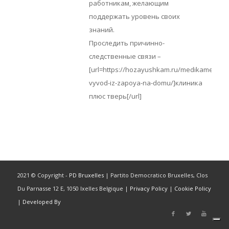
работникам, желающим
поддержать уровень своих
знаний.
Проследить причинно-
следственные связи –
[url=https://hozayushkam.ru/medikamentoz
vyvod-iz-zapoya-na-domu/]клиника
плюс тверь[/url]
2021 © Copyright -
PD Bruxelles
| Partito Democratico Bruxelles, Clos
Du Parnasse 12 E, 1050 Ixelles Belgique |
Privacy Policy
|
Cookie Policy
|
Developed By