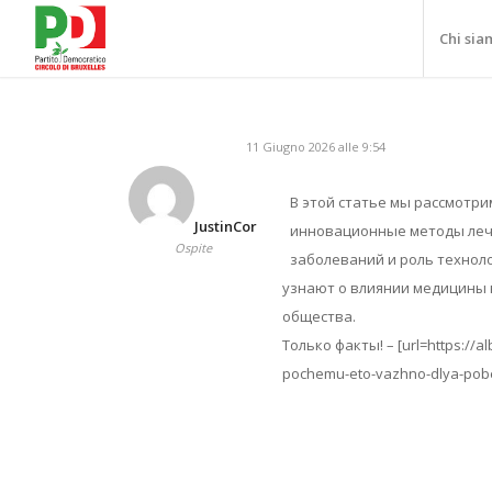
Chi sia
11 Giugno 2026 alle 9:54
В этой статье мы рассмотр
JustinCor
инновационные методы лече
Ospite
заболеваний и роль технол
узнают о влиянии медицины 
общества.
Только факты! – [url=https://al
pochemu-eto-vazhno-dlya-pobed