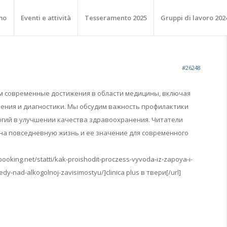
mo
Eventi e attività
Tesseramento 2025
Gruppi di lavoro 202
#26248
им современные достижения в области медицины, включая
ния и диагностики. Мы обсудим важность профилактики
огий в улучшении качества здравоохранения. Читатели
на повседневную жизнь и ее значение для современного
booking.net/statti/kak-proishodit-proczess-vyvoda-iz-zapoya-i-
y-nad-alkogolnoj-zavisimostyu/]clinica plus в твери[/url]