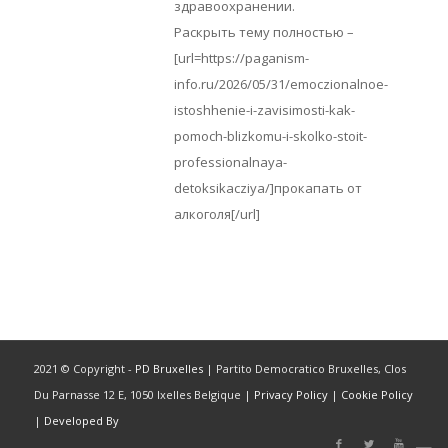
здравоохранении.
Раскрыть тему полностью –
[url=https://paganism-
info.ru/2026/05/31/emoczionalnoe-
istoshhenie-i-zavisimosti-kak-
pomoch-blizkomu-i-skolko-stoit-
professionalnaya-
detoksikacziya/]прокапать от
алкоголя[/url]
2021 © Copyright -
PD Bruxelles
| Partito Democratico Bruxelles, Clos
Du Parnasse 12 E, 1050 Ixelles Belgique |
Privacy Policy
|
Cookie Policy
|
Developed By