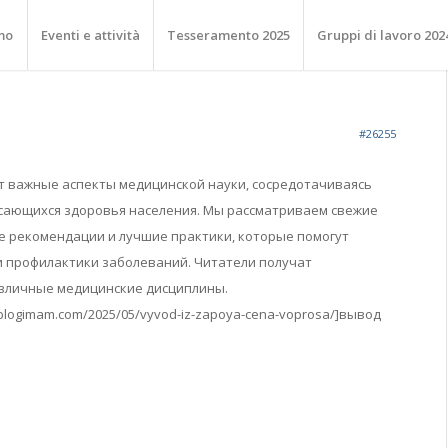
mo
Eventi e attività
Tesseramento 2025
Gruppi di lavoro 202
#26255
т важные аспекты медицинской науки, сосредотачиваясь
асающихся здоровья населения. Мы рассматриваем свежие
е рекомендации и лучшие практики, которые помогут
и профилактики заболеваний. Читатели получат
азличные медицинские дисциплины.
//blogimam.com/2025/05/vyvod-iz-zapoya-cena-voprosa/]вывод