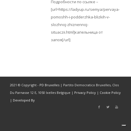
Подробности по ссылке –
[url=https://ladyup.ru/semya/pervaya-
pomoshh-i-podderzhka-blizkih-v-
slozhnoj-zhiznennoj-
situaczii.html]капельница от
запоя[/url]
2021 © Copyright -
PD Bruxelles
| Partito Democratico Bruxelles, Clos
Du Parnasse 12 E, 1050 Ixelles Belgique |
Privacy Policy
|
Cookie Policy
|
Developed By