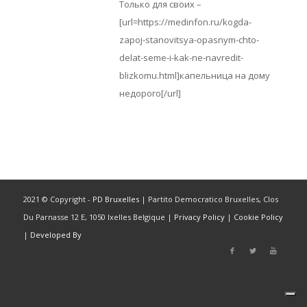
Только для своих –
[url=https://medinfon.ru/kogda-
zapoj-stanovitsya-opasnym-chto-
delat-seme-i-kak-ne-navredit-
blizkomu.html]капельница на дому
недорого[/url]
2021 © Copyright -
PD Bruxelles
| Partito Democratico Bruxelles, Clos
Du Parnasse 12 E, 1050 Ixelles Belgique |
Privacy Policy
|
Cookie Policy
|
Developed By