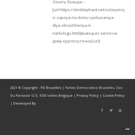
Узнать больше –
[url=https://donklephant.net/sotsium/vyvod-
iz-zapoya-na-domu-i-pokazaniya-
dlya-obrashheniya-k-
narkologu.html]вывод из запоя на
дому круглосуточно[/url]
2021 © Copyright -
PD Bruxelles
| Partito Democratico Bruxelles, Clos
Du Parnasse 12 E, 1050 Ixelles Belgique |
Privacy Policy
|
Cookie Policy
|
Developed By