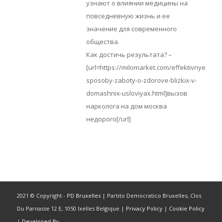
узнают о влиянии медицины на
повседневную жизнь и ее
значение для современного
общества.
Как достичь результата? –
[url=https://milomarket.com/effektivnye-
sposoby-zaboty-o-zdorove-blizkix-v-
domashnix-usloviyax.html]вызов
нарколога на дом москва
недорого[/url]
2021 © Copyright -
PD Bruxelles
| Partito Democratico Bruxelles, Clos
Du Parnasse 12 E, 1050 Ixelles Belgique |
Privacy Policy
|
Cookie Policy
|
Developed By