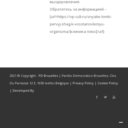
выздоровления.
Обратитесь за информацией –
[url=https://vp-cult.ru/snyatie-lomki-
pervyj-shag-k-vosstanovleniyu-
organizma/]клиника плюс[/url]
2021 © Copyright -
PD Bruxelles
| Partito Democratico Bruxelles, Clos
Du Parnasse 12 E, 1050 Ixelles Belgique |
Privacy Policy
|
Cookie Policy
|
Developed By