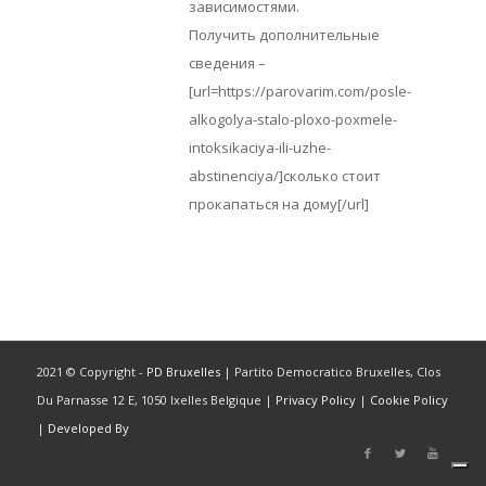
зависимостями.
Получить дополнительные
сведения –
[url=https://parovarim.com/posle-
alkogolya-stalo-ploxo-poxmele-
intoksikaciya-ili-uzhe-
abstinenciya/]сколько стоит
прокапаться на дому[/url]
2021 © Copyright -
PD Bruxelles
| Partito Democratico Bruxelles, Clos
Du Parnasse 12 E, 1050 Ixelles Belgique |
Privacy Policy
|
Cookie Policy
|
Developed By