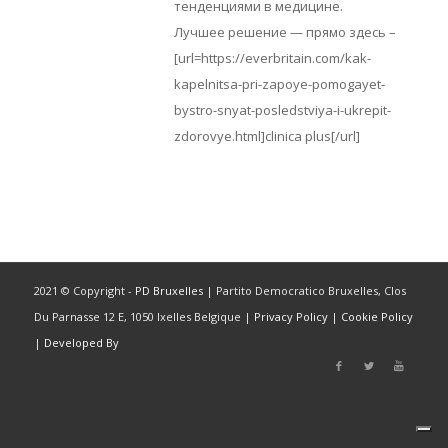
тенденциями в медицине.
Лучшее решение — прямо здесь –
[url=https://everbritain.com/kak-
kapelnitsa-pri-zapoye-pomogayet-
bystro-snyat-posledstviya-i-ukrepit-
zdorovye.html]clinica plus[/url]
2021 © Copyright -
PD Bruxelles
| Partito Democratico Bruxelles, Clos
Du Parnasse 12 E, 1050 Ixelles Belgique |
Privacy Policy
|
Cookie Policy
|
Developed By