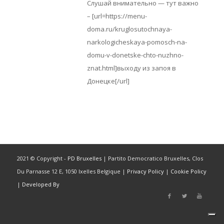
Слушай внимательно — тут важно
– [url=https://menu-
doma.ru/kruglosutochnaya-
narkologicheskaya-pomosch-na-
domu-v-donetske-chto-nuzhno-
znat.html]выходу из запоя в
Донецке[/url]
2021 © Copyright -
PD Bruxelles
| Partito Democratico Bruxelles, Clos
Du Parnasse 12 E, 1050 Ixelles Belgique |
Privacy Policy
|
Cookie Policy
|
Developed By